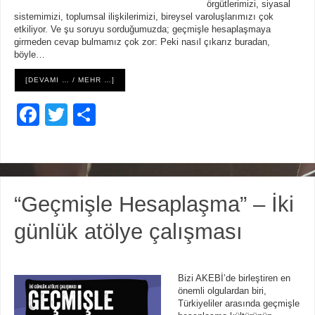
örgütlerimizi, siyasal
sistemimizi, toplumsal ilişkilerimizi, bireysel varoluşlarımızı çok
etkiliyor. Ve şu soruyu sorduğumuzda; geçmişle hesaplaşmaya
girmeden cevap bulmamız çok zor: Peki nasıl çıkarız buradan,
böyle…
[DEVAMI … / MEHR …]
F
T
S
a
wi
h
c
tt
ar
e
er
e
“Geçmişle Hesaplaşma” – İki
b
o
günlük atölye çalışması
o
k
Bizi AKEBİ’de birleştiren en
önemli olgulardan biri,
Türkiyeliler arasında geçmişle