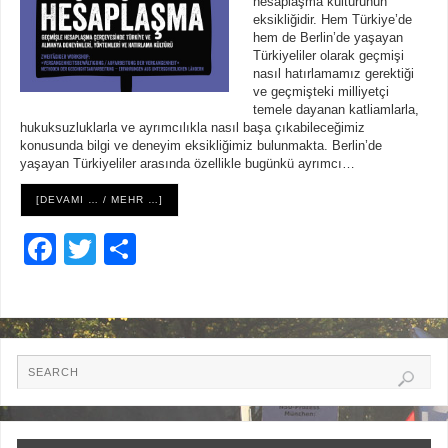
hesaplaşma kültürünün
eksikliğidir. Hem Türkiye’de
hem de Berlin’de yaşayan
Türkiyeliler olarak geçmişi
nasıl hatırlamamız gerektiği
ve geçmişteki milliyetçi
temele dayanan katliamlarla,
hukuksuzluklarla ve ayrımcılıkla nasıl başa çıkabileceğimiz
konusunda bilgi ve deneyim eksikliğimiz bulunmakta. Berlin’de
yaşayan Türkiyeliler arasında özellikle bugünkü ayrımcı…
[DEVAMI … / MEHR …]
F
T
S
a
wi
h
c
tt
ar
e
er
e
b
o
o