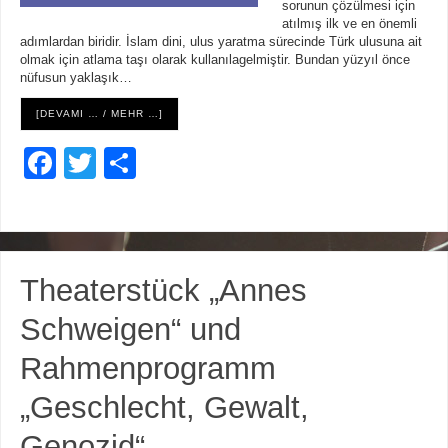
sorunun çözülmesi için
atılmış ilk ve en önemli
adımlardan biridir. İslam dini, ulus yaratma sürecinde Türk ulusuna ait
olmak için atlama taşı olarak kullanılagelmiştir. Bundan yüzyıl önce
nüfusun yaklaşık…
[DEVAMI … / MEHR …]
F
T
S
a
wi
h
c
tt
ar
e
er
e
Theaterstück „Annes
b
o
Schweigen“ und
o
Rahmenprogramm
k
„Geschlecht, Gewalt,
Genozid“