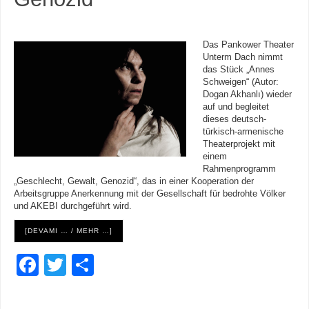
Das Pankower Theater
Unterm Dach nimmt
das Stück „Annes
Schweigen“ (Autor:
Dogan Akhanlı) wieder
auf und begleitet
dieses deutsch-
türkisch-armenische
Theaterprojekt mit
einem
Rahmenprogramm
„Geschlecht, Gewalt, Genozid“, das in einer Kooperation der
Arbeitsgruppe Anerkennung mit der Gesellschaft für bedrohte Völker
und AKEBI durchgeführt wird.
[DEVAMI … / MEHR …]
F
T
S
a
wi
h
c
tt
ar