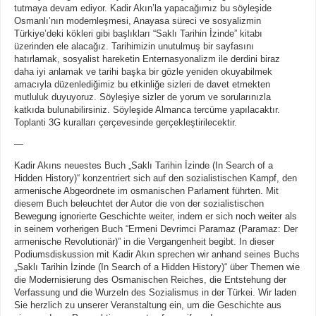
tutmaya devam ediyor. Kadir Akın’la yapacağımız bu söyleşide
Osmanlı’nın modernleşmesi, Anayasa süreci ve sosyalizmin
Türkiye’deki kökleri gibi başlıkları “Saklı Tarihin İzinde” kitabı
üzerinden ele alacağız. Tarihimizin unutulmuş bir sayfasını
hatırlamak, sosyalist hareketin Enternasyonalizm ile derdini biraz
daha iyi anlamak ve tarihi başka bir gözle yeniden okuyabilmek
amacıyla düzenlediğimiz bu etkinliğe sizleri de davet etmekten
mutluluk duyuyoruz. Söyleşiye sizler de yorum ve sorularınızla
katkıda bulunabilirsiniz. Söyleşide Almanca tercüme yapılacaktır.
Toplanti 3G kuralları çerçevesinde gerçekleştirilecektir.
—
Kadir Akıns neuestes Buch „Saklı Tarihin İzinde (In Search of a
Hidden History)“ konzentriert sich auf den sozialistischen Kampf, den
armenische Abgeordnete im osmanischen Parlament führten. Mit
diesem Buch beleuchtet der Autor die von der sozialistischen
Bewegung ignorierte Geschichte weiter, indem er sich noch weiter als
in seinem vorherigen Buch “Ermeni Devrimci Paramaz (Paramaz: Der
armenische Revolutionär)” in die Vergangenheit begibt. In dieser
Podiumsdiskussion mit Kadir Akın sprechen wir anhand seines Buchs
„Saklı Tarihin İzinde (In Search of a Hidden History)“ über Themen wie
die Modernisierung des Osmanischen Reiches, die Entstehung der
Verfassung und die Wurzeln des Sozialismus in der Türkei. Wir laden
Sie herzlich zu unserer Veranstaltung ein, um die Geschichte aus